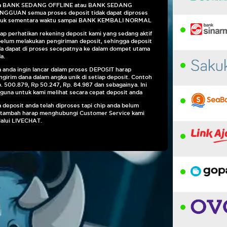
ka BANK SEDANG OFFLINE atau BANK SEDANG
GGUAN semua proses deposit tidak dapat diproses
tuk sementara waktu sampai BANK KEMBALI NORMAL
ap perhatikan rekening deposit kami yang sedang aktif
elum melakukan pengiriman deposit, sehingga deposit
a dapat di proses secepatnya ke dalam dompet utama
a.
a anda ingin lancar dalam proses DEPOSIT harap
girim dana dalam angka unik di setiap deposit. Contoh
p. 500.879, Rp 50.247, Rp. 84.987 dan sebagainya. Ini
guna untuk kami melihat secara cepat deposit anda
a deposit anda telah diproses tapi chip anda belum
tambah harap menghubungi Customer Service kami
alui LIVECHAT.